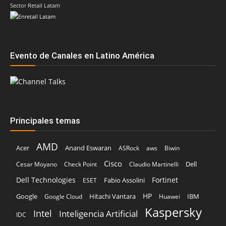
Sector Retail Latam
Evento de Canales en Latino América
Principales temas
AMD
Acer
Anand Eswaran
ASRock
aws
Biwin
Cisco
Dell
Cesar Moyano
Check Point
Claudio Martinelli
Dell Technologies
Fortinet
Fabio Assolini
ESET
HP
Hitachi Vantara
IBM
Google
Google Cloud
Huawei
Kaspersky
Intel
Inteligencia Artificial
IDC