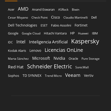
AMD
Acer
Anand Eswaran
ASRock
Biwin
Cisco
Dell
Cesar Moyano
Check Point
Claudio Martinelli
Dell Technologies
Fortinet
Fabio Assolini
ESET
HP
Hitachi Vantara
IBM
Google
Google Cloud
Huawei
Kaspersky
Intel
Inteligencia Artificial
IDC
Licencias OnLine
Lenovo
Kodak Alaris
Microsoft
Nvidia
Oracle
Marta Sánchez
Pure Storage
Schneider Electric
Red Hat
SonicWall
Veeam
TD SYNNEX
Vertiv
Sophos
Trend Micro