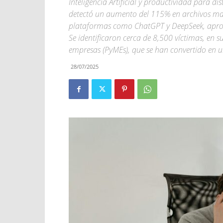
Inteligencia Artificial y productividad para d
detectó un aumento del 115% en archivos mal
plataformas como ChatGPT y DeepSeek, aprov
Se identificaron cerca de 8,500 víctimas, en
empresas (PyMEs), que se han convertido en u
28/07/2025