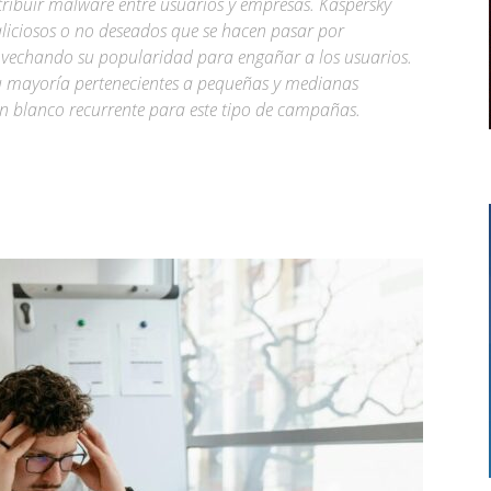
istribuir malware entre usuarios y empresas. Kaspersky
iciosos o no deseados que se hacen pasar por
echando su popularidad para engañar a los usuarios.
 su mayoría pertenecientes a pequeñas y medianas
n blanco recurrente para este tipo de campañas.