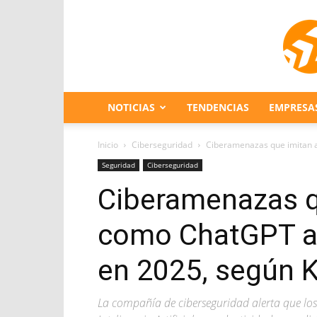
NOTICIAS
TENDENCIAS
EMPRESA
Inicio
Ciberseguridad
Ciberamenazas que imitan a
Seguridad
Ciberseguridad
Ciberamenazas qu
como ChatGPT a
en 2025, según 
La compañía de ciberseguridad alerta que lo