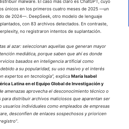
distribuir malware. El caso más claro es ChatGPT, cuyo
os únicos en los primeros cuatro meses de 2025 —un
odo de 2024—. DeepSeek, otro modelo de lenguaje
uplantados, con 83 archivos detectados. En contraste,
erplexity
, no registraron intentos de suplantación.
tas al azar: seleccionan aquellas que generan mayor
atención mediática, porque saben que ahí es donde
vicios basados en inteligencia artificial como
debido a su popularidad, su uso masivo y el interés
on expertos en tecnología”,
explica
María Isabel
rica Latina en el Equipo Global de Investigación y
 de amenazas aprovecha el desconocimiento técnico o
s para distribuir archivos maliciosos que aparentan ser
nto usuarios individuales como empleados de empresas
ware, desconfíen de enlaces sospechosos y prioricen
registro”
.