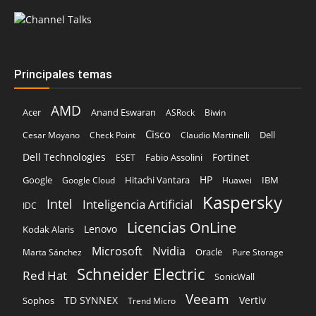
Principales temas
AMD
Acer
Anand Eswaran
ASRock
Biwin
Cisco
Dell
Cesar Moyano
Check Point
Claudio Martinelli
Dell Technologies
Fortinet
Fabio Assolini
ESET
HP
Hitachi Vantara
IBM
Google
Google Cloud
Huawei
Kaspersky
Intel
Inteligencia Artificial
IDC
Licencias OnLine
Lenovo
Kodak Alaris
Microsoft
Nvidia
Oracle
Marta Sánchez
Pure Storage
Schneider Electric
Red Hat
SonicWall
Veeam
TD SYNNEX
Vertiv
Sophos
Trend Micro