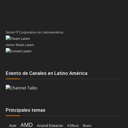
Sector Retail Latam
Evento de Canales en Latino América
Principales temas
AMD
Acer
Anand Eswaran
ASRock
Biwin
Cisco
Cesar Moyano
Check Point
Claudio Martinelli
Dell Technologies
Dell
Fabio Assolini
CrowdStrike
ESET
Fortinet
HP
Hitachi Vantara
Google
Google Cloud
Intel
Inteligencia Artificial
IBM
Huawei
IDC