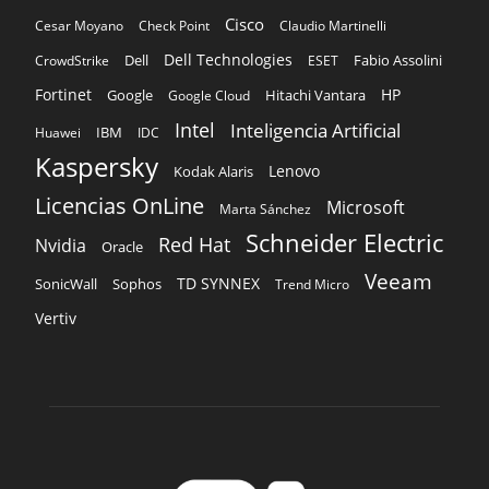
Kaspersky
Lenovo
Kodak Alaris
Licencias OnLine
Microsoft
Marta Sánchez
Schneider Electric
Red Hat
Nvidia
Oracle
Veeam
TD SYNNEX
Sophos
SonicWall
Trend Micro
Vertiv