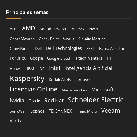
Principales temas
AMD
Acer
Anand Eswaran
ASRock
Biwin
Cisco
Cesar Moyano
Check Point
Claudio Martinelli
Dell Technologies
Dell
Fabio Assolini
CrowdStrike
ESET
Fortinet
HP
Hitachi Vantara
Google
Google Cloud
Intel
Inteligencia Artificial
IBM
Huawei
IDC
Kaspersky
Lenovo
Kodak Alaris
Licencias OnLine
Microsoft
Marta Sánchez
Schneider Electric
Red Hat
Nvidia
Oracle
Veeam
TD SYNNEX
Sophos
SonicWall
Trend Micro
Vertiv