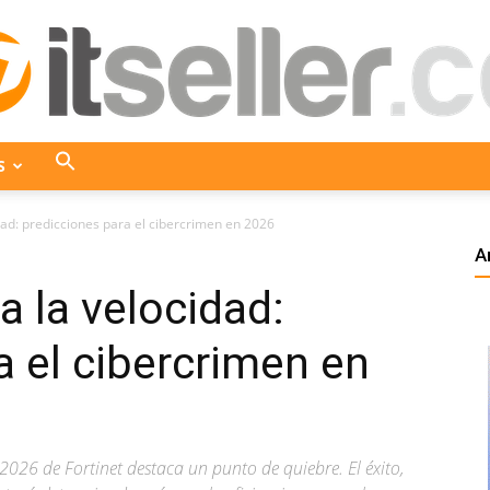
S
ITseller
dad: predicciones para el cibercrimen en 2026
A
a la velocidad:
Colombia
a el cibercrimen en
026 de Fortinet destaca un punto de quiebre. El éxito,