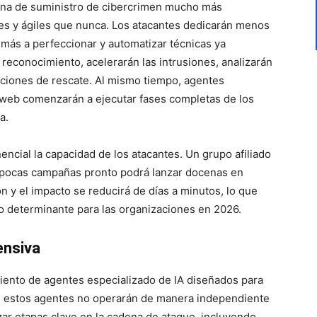
adena de suministro de cibercrimen mucho más
les y ágiles que nunca. Los atacantes dedicarán menos
 más a perfeccionar y automatizar técnicas ya
 reconocimiento, acelerarán las intrusiones, analizarán
aciones de rescate. Al mismo tiempo, agentes
 web comenzarán a ejecutar fases completas de los
a.
cial la capacidad de los atacantes. Un grupo afiliado
pocas campañas pronto podrá lanzar docenas en
ón y el impacto se reducirá de días a minutos, lo que
sgo determinante para las organizaciones en 2026.
ensiva
miento de agentes especializado de IA diseñados para
ue estos agentes no operarán de manera independiente
zar etapas clave en la cadena de ataque, incluyendo