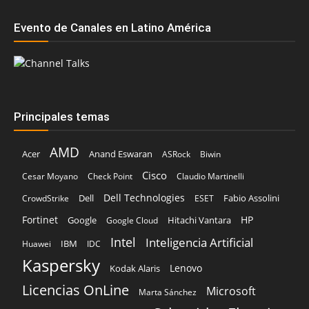
Principales temas
AMD
Acer
Anand Eswaran
ASRock
Biwin
Cisco
Cesar Moyano
Check Point
Claudio Martinelli
Dell Technologies
Dell
Fabio Assolini
CrowdStrike
ESET
Fortinet
HP
Hitachi Vantara
Google
Google Cloud
Intel
Inteligencia Artificial
IBM
Huawei
IDC
Kaspersky
Lenovo
Kodak Alaris
Licencias OnLine
Microsoft
Marta Sánchez
Schneider Electric
Red Hat
Nvidia
Oracle
Veeam
TD SYNNEX
Sophos
SonicWall
Trend Micro
Vertiv