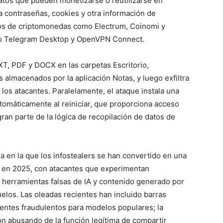
atos que pueden monetizarse o reutilizarse en
a contraseñas, cookies y otra información de
s de criptomonedas como Electrum, Coinomi y
mo Telegram Desktop y OpenVPN Connect.
T, PDF y DOCX en las carpetas Escritorio,
almacenados por la aplicación Notas, y luego exfiltra
 los atacantes. Paralelamente, el ataque instala una
utomáticamente al reiniciar, que proporciona acceso
an parte de la lógica de recopilación de datos de
a en la que los infostealers se han convertido en una
 en 2025, con atacantes que experimentan
 herramientas falsas de IA y contenido generado por
uelos. Las oleadas recientes han incluido barras
lientes fraudulentos para modelos populares; la
rón abusando de la función legítima de compartir