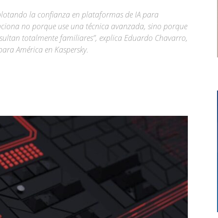
xplotando la confianza en plataformas de IA para
funciona no porque use una técnica avanzada, sino porque
esultan totalmente familiares”, explica Eduardo Chavarro,
 para América en Kaspersky.