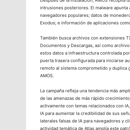
Después de la instalación, AMOS recopila d
intrusiones posteriores. El malware apunta 
navegadores populares; datos de monedero
Exodus; e información de aplicaciones co
También busca archivos con extensiones TX
Documentos y Descargas, así como archivos 
estos datos a infraestructura controlada por
puerta trasera configurada para iniciarse a
remoto al sistema comprometido y duplica gr
AMOS.
La campaña refleja una tendencia más ampli
de las amenazas de más rápido crecimiento
activamente con temas relacionados con IA,
IA para aumentar la credibilidad de sus señ
laterales falsas de IA para navegadores y c
actividad temática de Atlas amplía este pat