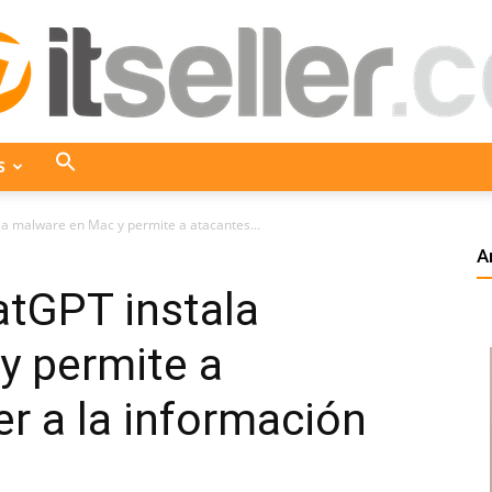
S
ITseller
la malware en Mac y permite a atacantes...
A
atGPT instala
Colombia
y permite a
r a la información