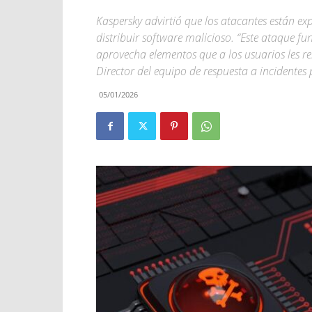
Kaspersky advirtió que los atacantes están e
distribuir software malicioso. “Este ataque 
aprovecha elementos que a los usuarios les r
Director del equipo de respuesta a incidentes
05/01/2026