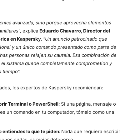
écnica avanzada, sino porque aprovecha elementos
amiliares”,
explica
Eduardo Chavarro, Director del
rica en Kaspersky.
“Un anuncio patrocinado que
esional y un único comando presentado como parte de
has personas relajen su cautela. Esa combinación de
que el sistema quede completamente comprometido y
o tiempo”.
idades, los expertos de Kaspersky recomiendan:
brir Terminal o PowerShell:
Si una página, mensaje o
opies un comando en tu computador, tómalo como una
o entiendes lo que te piden:
Nada que requiera escribir
tienes dudas, es mejor detenerse.