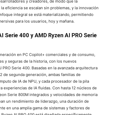
sarrolladores y creadores, de modo que la
 la eficiencia se escalan sin problemas, y la innovación
nfoque integral se está materializando, permitiendo
mersivas para los usuarios, hoy y mañana.
I Serie 400 y AMD Ryzen AI PRO Serie
eneración en PC Copilot+ comerciales y de consumo,
s y seguras de la historia, con los nuevos
I PRO Serie 400. Basadas en la avanzada arquitectura
 de segunda generación, ambas familias de
ómputo de IA de NPU
, y cada procesador de la pila
ra experiencias de IA fluidas. Con hasta 12 núcleos de
deon Serie 800M integrados y velocidades de memoria
an un rendimiento de liderazgo, una duración de
ente en una amplia gama de sistemas y factores de
ie Ryzen AI PRO 400 está diseñada específicamente