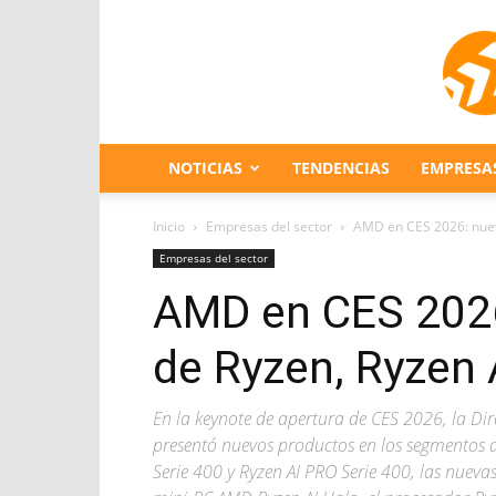
NOTICIAS
TENDENCIAS
EMPRESA
Inicio
Empresas del sector
AMD en CES 2026: nuev
Empresas del sector
AMD en CES 2026
de Ryzen, Ryzen
En la keynote de apertura de CES 2026, la Dire
presentó nuevos productos en los segmentos de
Serie 400 y Ryzen AI PRO Serie 400, las nueva