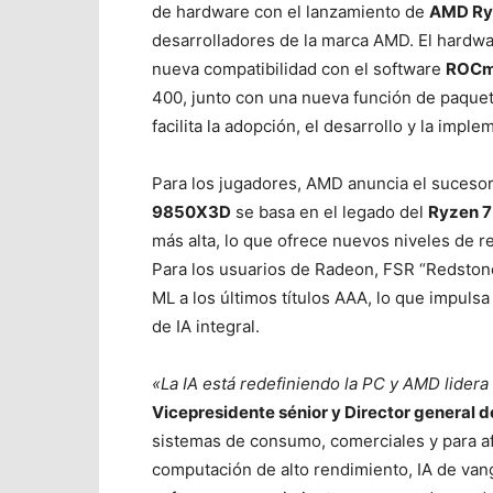
de hardware con el lanzamiento de
AMD Ryz
desarrolladores de la marca AMD. El hardw
nueva compatibilidad con el software
ROCm
400, junto con una nueva función de paquet
facilita la adopción, el desarrollo y la imple
Para los jugadores, AMD anuncia el sucesor
9850X3D
se basa en el legado del
Ryzen 
más alta, lo que ofrece nuevos niveles de r
Para los usuarios de Radeon, FSR “Redstone
ML a los últimos títulos AAA, lo que impuls
de IA integral.
«La IA está redefiniendo la PC y AMD lidera
Vicepresidente sénior y Director general
sistemas de consumo, comerciales y para a
computación de alto rendimiento, IA de van