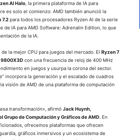
en AI Halo
, la primera plataforma de IA para
are es solo el comienzo: AMD también anunció la
 7.2
para todos los procesadores Ryzen AI de la serie
e de IA para AMD Software: Adrenalin Edition, lo que
mentación de la IA.
 de la mejor CPU para juegos del mercado. El
Ryzen 7
7 9800X3D
con una frecuencia de reloj de 400 MHz
endimiento en juegos y usurpa la corona del sector.
” incorpora la generación y el escalado de cuadros
a la visión de AMD de una plataforma de computación
 esa transformación»
, afirmó
Jack Huynh,
 del Grupo de Computación y Gráficos de AMD
. En
ficionados, ofrecemos plataformas que ofrecen
guardia, gráficos inmersivos y un ecosistema de