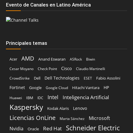
Evento de Canales en Latino América
Principales temas
AMD
Acer
Anand Eswaran
ASRock
Biwin
Cisco
Cesar Moyano
Check Point
Claudio Martinelli
Dell Technologies
Dell
Fabio Assolini
CrowdStrike
ESET
Fortinet
HP
Hitachi Vantara
Google
Google Cloud
Intel
Inteligencia Artificial
IBM
Huawei
IDC
Kaspersky
Lenovo
Kodak Alaris
Licencias OnLine
Microsoft
Marta Sánchez
Schneider Electric
Red Hat
Nvidia
Oracle