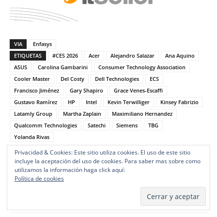
VIA
Enfasys
ETIQUETAS
#CES 2026
Acer
Alejandro Salazar
Ana Aquino
ASUS
Carolina Gambarini
Consumer Technology Association
Cooler Master
Del Costy
Dell Technologies
ECS
Francisco Jiménez
Gary Shapiro
Grace Venes-Escaffi
Gustavo Ramírez
HP
Intel
Kevin Terwilliger
Kinsey Fabrizio
Latamly Group
Martha Zaplain
Maximiliano Hernandez
Qualcomm Technologies
Satechi
Siemens
TBG
Yolanda Rivas
Privacidad & Cookies: Este sitio utiliza cookies. El uso de este sitio
incluye la aceptación del uso de cookies. Para saber mas sobre como
utilizamos la información haga click aquí:
Política de cookies