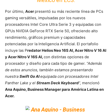
México en ECS.
Por último,
Acer
presentó su más reciente línea de PCs
gaming versátiles, impulsadas por los nuevos
procesadores Intel Core Ultra Serie 3 y equipadas con
GPUs NVIDIA GeForce RTX Serie 50, ofreciendo alto
rendimiento, gráficos premium y capacidades
potenciadas por la Inteligencia Artificial. El portafolio
incluye las P
redator Helios Neo 16S AI, Acer Nitro V 16 AI
y Acer Nitro V 16S AI,
con distintas opciones de
procesador y diseño para cada tipo de gamer.
“Además
de estos anuncios, también estamos presentando
nuestra
Swift Go AI
equipada con procesadores Intel
Panther Lake y el
Stream Deck Keyboard
”,
mencionó
Ana Aquino, Business Manager para América Latina en
Acer.