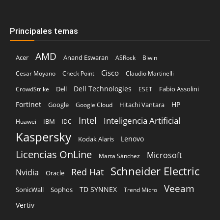
Principales temas
AMD
Acer
Anand Eswaran
ASRock
Biwin
Cisco
Cesar Moyano
Check Point
Claudio Martinelli
Dell Technologies
Dell
Fabio Assolini
CrowdStrike
ESET
Fortinet
HP
Hitachi Vantara
Google
Google Cloud
Intel
Inteligencia Artificial
IBM
Huawei
IDC
Kaspersky
Lenovo
Kodak Alaris
Licencias OnLine
Microsoft
Marta Sánchez
Schneider Electric
Red Hat
Nvidia
Oracle
Veeam
TD SYNNEX
Sophos
SonicWall
Trend Micro
Vertiv