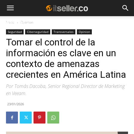
Inicio
Opinion
NOTICIAS
TENDENCIAS
EMPRESAS
Seguridad
Ciberseguridad
Transversales
Opinion
Tomar el control de la
información es clave en un
contexto de amenazas
crecientes en América Latina
Por Tomás Dacoba, Senior Regional Director de Marketing
en Veeam.
23/01/2026