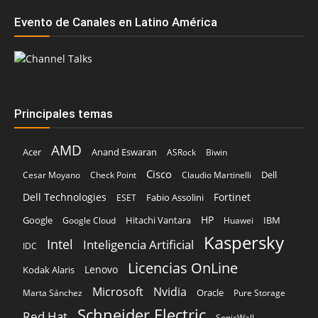
Evento de Canales en Latino América
Principales temas
AMD
Acer
Anand Eswaran
ASRock
Biwin
Cisco
Dell
Cesar Moyano
Check Point
Claudio Martinelli
Dell Technologies
Fortinet
Fabio Assolini
ESET
HP
Hitachi Vantara
IBM
Google
Google Cloud
Huawei
Kaspersky
Intel
Inteligencia Artificial
IDC
Licencias OnLine
Lenovo
Kodak Alaris
Microsoft
Nvidia
Oracle
Marta Sánchez
Pure Storage
Schneider Electric
Red Hat
SonicWall