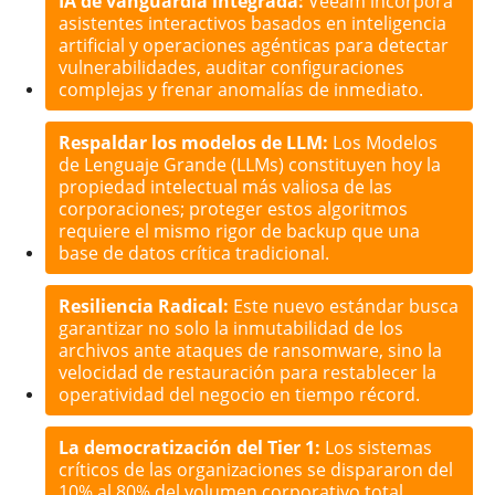
IA de vanguardia integrada:
Veeam incorpora
asistentes interactivos basados en inteligencia
artificial y operaciones agénticas para detectar
vulnerabilidades, auditar configuraciones
complejas y frenar anomalías de inmediato.
Respaldar los modelos de LLM:
Los Modelos
de Lenguaje Grande (LLMs) constituyen hoy la
propiedad intelectual más valiosa de las
corporaciones; proteger estos algoritmos
requiere el mismo rigor de backup que una
base de datos crítica tradicional.
Resiliencia Radical:
Este nuevo estándar busca
garantizar no solo la inmutabilidad de los
archivos ante ataques de
ransomware
, sino la
velocidad de restauración para restablecer la
operatividad del negocio en tiempo récord.
La democratización del Tier 1:
Los sistemas
críticos de las organizaciones se dispararon del
10% al 80% del volumen corporativo total,