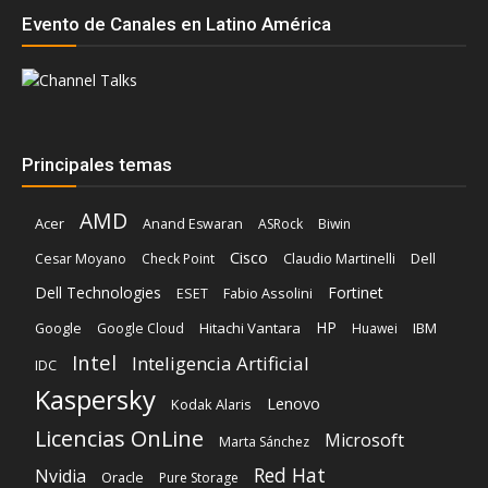
Principales temas
AMD
Acer
Anand Eswaran
ASRock
Biwin
Cisco
Dell
Cesar Moyano
Check Point
Claudio Martinelli
Dell Technologies
Fortinet
Fabio Assolini
ESET
HP
Hitachi Vantara
IBM
Google
Google Cloud
Huawei
Intel
Inteligencia Artificial
IDC
Kaspersky
Lenovo
Kodak Alaris
Licencias OnLine
Microsoft
Marta Sánchez
Red Hat
Nvidia
Oracle
Pure Storage
Schneider Electric
Sophos
SonicWall
Veeam
TD SYNNEX
Vertiv
Trend Micro