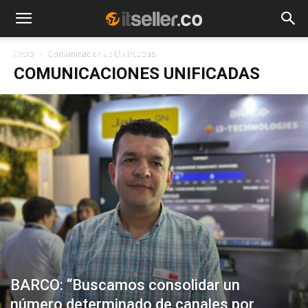
NOTICIAS
TENDENCIAS
EMPRESAS
Inicio
Comunicaciones Unificadas
COMUNICACIONES UNIFICADAS
BARCO: “Buscamos consolidar un
número determinado de canales por