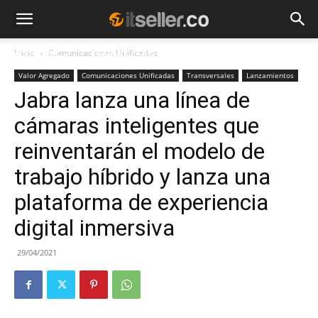
Inicio
Comunicaciones Unificadas
NOTICIAS
TENDENCIAS
EMPRESAS
Valor Agregado
Comunicaciones Unificadas
Transversales
Lanzamientos
Jabra lanza una línea de
cámaras inteligentes que
reinventarán el modelo de
trabajo híbrido y lanza una
plataforma de experiencia
digital inmersiva
29/04/2021