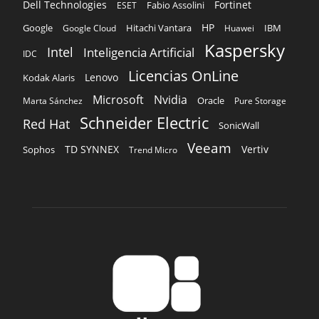
Dell Technologies
Fortinet
Fabio Assolini
ESET
HP
Hitachi Vantara
IBM
Google
Google Cloud
Huawei
Kaspersky
Intel
Inteligencia Artificial
IDC
Licencias OnLine
Lenovo
Kodak Alaris
Microsoft
Nvidia
Oracle
Marta Sánchez
Pure Storage
Schneider Electric
Red Hat
SonicWall
Veeam
TD SYNNEX
Vertiv
Sophos
Trend Micro