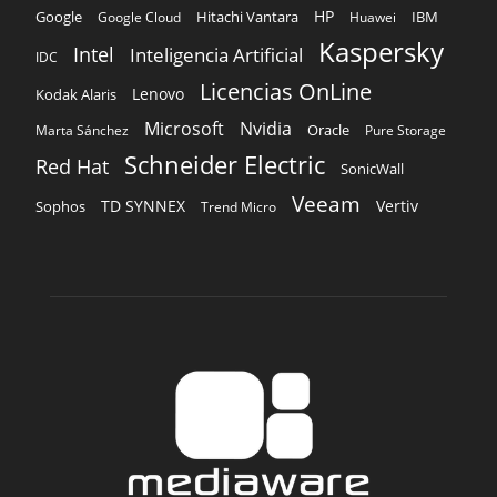
HP
Hitachi Vantara
IBM
Google
Google Cloud
Huawei
Kaspersky
Intel
Inteligencia Artificial
IDC
Licencias OnLine
Lenovo
Kodak Alaris
Microsoft
Nvidia
Oracle
Marta Sánchez
Pure Storage
Schneider Electric
Red Hat
SonicWall
Veeam
TD SYNNEX
Vertiv
Sophos
Trend Micro