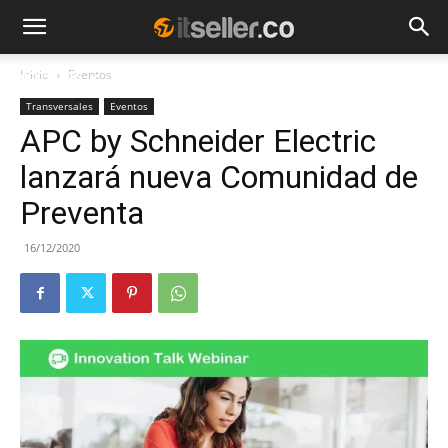
Inicio
Eventos
NOTICIAS
TENDENCIAS
EMPRESAS
Transversales
Eventos
APC by Schneider Electric
lanzará nueva Comunidad de
Preventa
16/12/2020