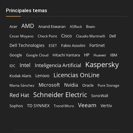
Principales temas
AMD
Acer
Anand Eswaran
ASRock
Biwin
Cisco
Dell
Cesar Moyano
Check Point
Claudio Martinelli
Dell Technologies
Fortinet
Fabio Assolini
ESET
HP
Hitachi Vantara
IBM
Google
Google Cloud
Huawei
Kaspersky
Intel
Inteligencia Artificial
IDC
Licencias OnLine
Lenovo
Kodak Alaris
Microsoft
Nvidia
Oracle
Marta Sánchez
Pure Storage
Schneider Electric
Red Hat
SonicWall
Veeam
TD SYNNEX
Vertiv
Sophos
Trend Micro