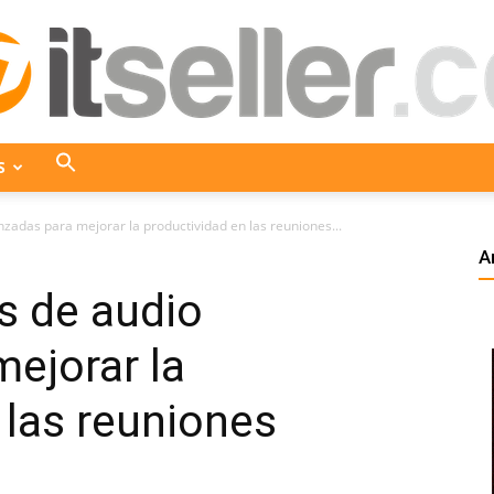
S
ITseller
zadas para mejorar la productividad en las reuniones...
A
s de audio
Colombia
ejorar la
 las reuniones