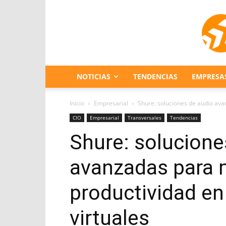
NOTICIAS
TENDENCIAS
EMPRESA
Inicio
Empresarial
Shure: soluciones de audio avan
CIO
Empresarial
Transversales
Tendencias
Shure: solucione
avanzadas para m
productividad en
virtuales