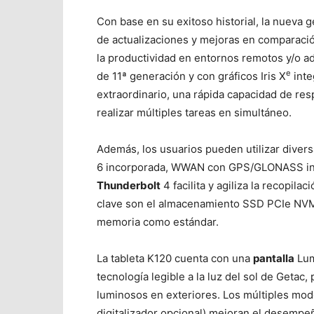
Con base en su exitoso historial, la nueva 
de actualizaciones y mejoras en comparación
la productividad en entornos remotos y/o 
e
de 11ª generación y con gráficos Iris X
inte
extraordinario, una rápida capacidad de re
realizar múltiples tareas en simultáneo.
Además, los usuarios pueden utilizar divers
6 incorporada, WWAN con GPS/GLONASS inte
Thunderbolt
4 facilita y agiliza la recopila
clave son el almacenamiento SSD PCIe NVM
memoria como estándar.
La tableta K120 cuenta con una
pantalla
Lum
tecnología legible a la luz del sol de Geta
luminosos en exteriores. Los múltiples mod
digitalizador opcional) mejoran el desempe