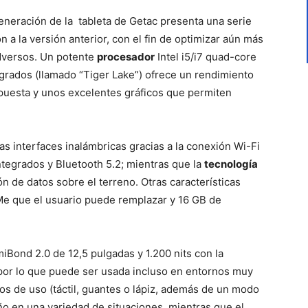
generación de la tableta de Getac presenta una serie
 a la versión anterior, con el fin de optimizar aún más
adversos. Un potente
procesador
Intel i5/i7 quad-core
grados (llamado “Tiger Lake”) ofrece un rendimiento
spuesta y unos excelentes gráficos que permiten
as interfaces inalámbricas gracias a la conexión Wi-Fi
grados y Bluetooth 5.2; mientras que la
tecnología
ción de datos sobre el terreno. Otras características
e que el usuario puede remplazar y 16 GB de
iBond 2.0 de 12,5 pulgadas y 1.200 nits con la
c, por lo que puede ser usada incluso en entornos muy
os de uso (táctil, guantes o lápiz, además de un modo
ño en una variedad de situaciones, mientras que el