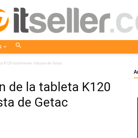
S
ITseller
ta K120 totalmente robusta de Getac
A
 de la tableta K120
Colombia
sta de Getac