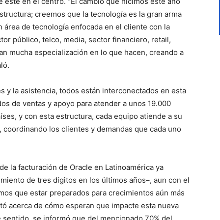
te esté en el centro. “El cambio que hicimos este año
estructura; creemos que la tecnología es la gran arma
n área de tecnología enfocada en el cliente con la
r público, telco, media, sector financiero, retail,
tan mucha especialización en lo que hacen, creando a
ló.
s y la asistencia, todos están interconectados en esta
dos de ventas y apoyo para atender a unos 19.000
íses, y con esta estructura, cada equipo atiende a su
, coordinando los clientes y demandas que cada uno
de la facturación de Oracle en Latinoamérica ya
iento de tres dígitos en los últimos años–, aun con el
mos que estar preparados para crecimientos aún más
ltó acerca de cómo esperan que impacte esta nueva
se sentido, se informó que del mencionado 70% del