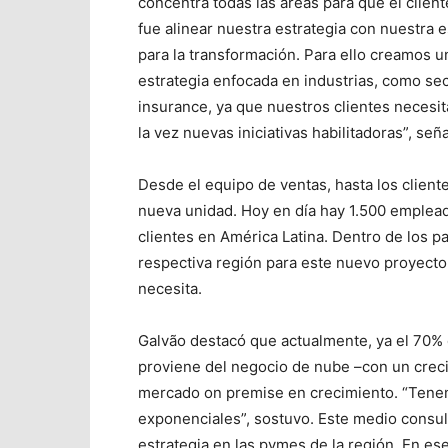
concentra todas las áreas para que el clien
fue alinear nuestra estrategia con nuestra 
para la transformación. Para ello creamos u
estrategia enfocada en industrias, como secto
insurance, ya que nuestros clientes necesi
la vez nuevas iniciativas habilitadoras”, seña
Desde el equipo de ventas, hasta los cliente
nueva unidad. Hoy en día hay 1.500 emplea
clientes en América Latina. Dentro de los pa
respectiva región para este nuevo proyecto
necesita.
Galvão destacó que actualmente, ya el 70% 
proviene del negocio de nube –con un crecim
mercado on premise en crecimiento. “Tene
exponenciales”, sostuvo. Este medio consu
estrategia en las pymes de la región. En e