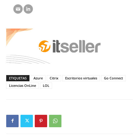
ETIQUETAS
Azure
Citrix
Escritorios virtuales
Go Connect
Licencias OnLine
LOL