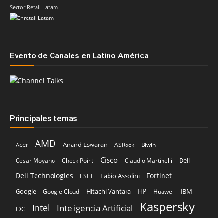
Sector Retail Latam
Evento de Canales en Latino América
Principales temas
AMD
Acer
Anand Eswaran
ASRock
Biwin
Cisco
Dell
Cesar Moyano
Check Point
Claudio Martinelli
Dell Technologies
Fortinet
Fabio Assolini
ESET
HP
Hitachi Vantara
IBM
Google
Google Cloud
Huawei
Kaspersky
Intel
Inteligencia Artificial
IDC