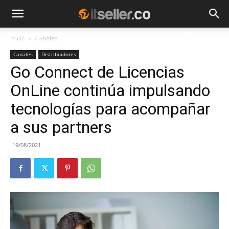
Inicio
Canales
NOTICIAS
TENDENCIAS
EMPRESAS
Canales
Distribuidores
Go Connect de Licencias
OnLine continúa impulsando
tecnologías para acompañar
a sus partners
19/08/2021