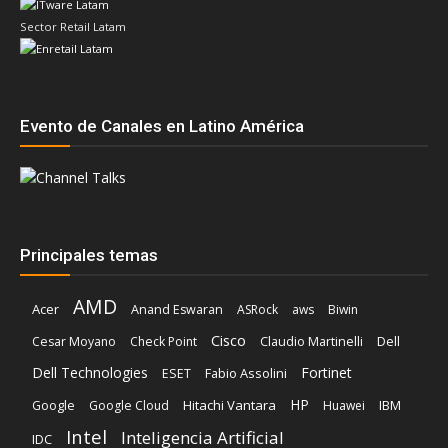
Evento de Canales en Latino América
Principales temas
AMD
Acer
Anand Eswaran
ASRock
aws
Biwin
Cisco
Dell
Cesar Moyano
Check Point
Claudio Martinelli
Dell Technologies
Fortinet
Fabio Assolini
ESET
HP
Hitachi Vantara
IBM
Google
Google Cloud
Huawei
Intel
Inteligencia Artificial
IDC
Kaspersky
Lenovo
Kodak Alaris
Licencias OnLine
Microsoft
Marta Sánchez
Red Hat
Nvidia
Oracle