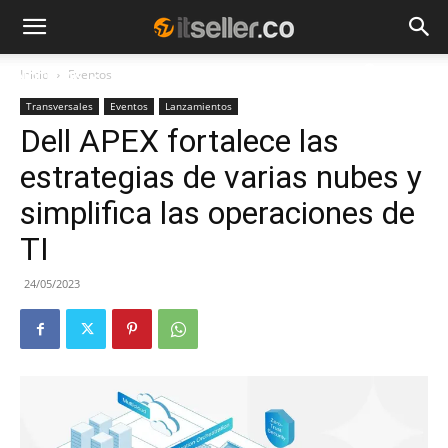
Inicio
Eventos
NOTICIAS
TENDENCIAS
EMPRESAS
Transversales
Eventos
Lanzamientos
Dell APEX fortalece las
estrategias de varias nubes y
simplifica las operaciones de
TI
24/05/2023