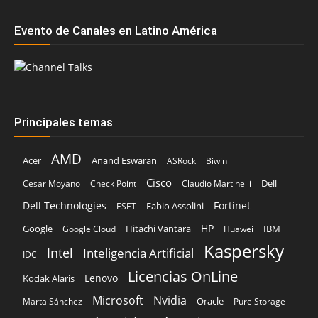
Principales temas
AMD
Acer
Anand Eswaran
ASRock
Biwin
Cisco
Dell
Cesar Moyano
Check Point
Claudio Martinelli
Dell Technologies
Fortinet
Fabio Assolini
ESET
HP
Hitachi Vantara
IBM
Google
Google Cloud
Huawei
Kaspersky
Intel
Inteligencia Artificial
IDC
Licencias OnLine
Lenovo
Kodak Alaris
Microsoft
Nvidia
Oracle
Marta Sánchez
Pure Storage
Schneider Electric
Red Hat
SonicWall
Veeam
TD SYNNEX
Vertiv
Sophos
Trend Micro