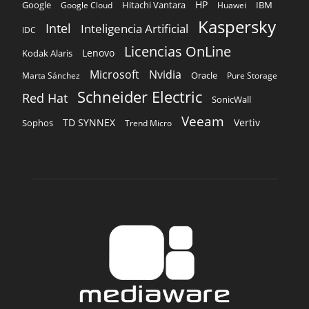
HP
Hitachi Vantara
IBM
Google
Google Cloud
Huawei
Kaspersky
Intel
Inteligencia Artificial
IDC
Licencias OnLine
Lenovo
Kodak Alaris
Microsoft
Nvidia
Oracle
Marta Sánchez
Pure Storage
Schneider Electric
Red Hat
SonicWall
Veeam
TD SYNNEX
Vertiv
Sophos
Trend Micro