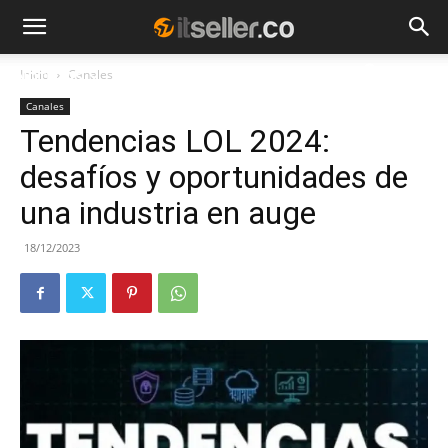
Inicio
Canales
NOTICIAS
TENDENCIAS
EMPRESAS
Canales
Tendencias LOL 2024:
desafíos y oportunidades de
una industria en auge
18/12/2023