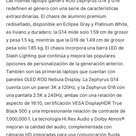
Las nuevas laptops gamers ROG Zephyrus G14 y G16
redefinen el género con una serie de características
extraordinarias. El chasis de aluminio premium
rediseñado, disponible en Eclipse Gray y Platinum White,
es liviano y duradero: la G14 mide solo 1.59 cm de grosor
y pesa 1.5 kg, mientras que la G16 de 1.49 cm de grosor
pesa solo 1.85 kg. El chasis incorpora una barra LED de
Slash Lighting que continúa y mejora las populares
opciones de personalización de la generación anterior.
También son las primeras laptops que cuentan con
paneles OLED ROG Nebula Display. La Zephyrus G14
cuenta con un panel 3K a 120Hz, y la Zephyrus G16 con
una pantalla 2.5K a 240Hz, ambas con una relación de
aspecto de 16:10, certificación VESA DisplayHDR True
Black 500 y una impresionante relación de contraste de
1,000,000:1. La tecnología Hi.Res Audio y Dolby Atmos®
mejoran la calidad del audio, complementada con
cámaras HD integradas para una comunicación fluida.