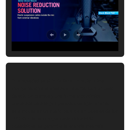
Otra novedad es el
ROG Keris II Ace
, la última
incorporación a la línea Ace Esports. Con un peso
de solo 54 gramos y una forma ergonómica
preparada para largos períodos de agarre tenso,
este mouse es un sueño para los entusiastas de los
FPS. Con la tecnología inalámbrica ROG
SpeedNova, se garantiza la latencia más baja