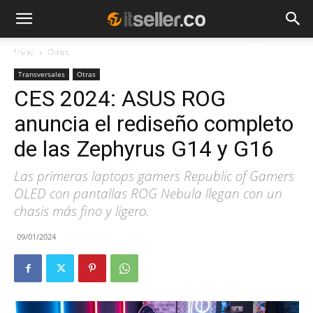
Inicio
Otras
NOTICIAS
TENDENCIAS
EMPRESAS
Transversales
Otras
CES 2024: ASUS ROG
anuncia el rediseño completo
de las Zephyrus G14 y G16
Las primeras laptops gamers Republic of Gamers
OLED con pantallas ROG Nebula llegan con un
chasis más fino y ligero.
09/01/2024