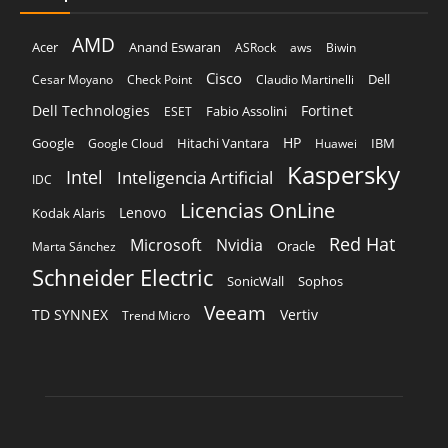
AMD
Acer
Anand Eswaran
ASRock
aws
Biwin
Cisco
Dell
Cesar Moyano
Check Point
Claudio Martinelli
Dell Technologies
Fortinet
Fabio Assolini
ESET
HP
Hitachi Vantara
IBM
Google
Google Cloud
Huawei
Kaspersky
Intel
Inteligencia Artificial
IDC
Licencias OnLine
Lenovo
Kodak Alaris
Red Hat
Microsoft
Nvidia
Oracle
Marta Sánchez
Schneider Electric
Sophos
SonicWall
Veeam
TD SYNNEX
Vertiv
Trend Micro