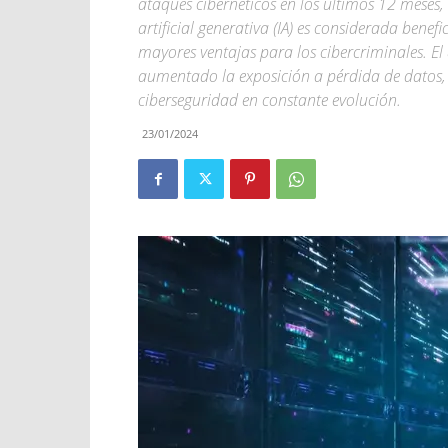
ataques cibernéticos en los últimos 12 meses,
artificial generativa (IA) es considerada bene
mayores ventajas para los cibercriminales. E
aumentado la exposición a pérdida de datos, 
ciberseguridad en constante evolución.
23/01/2024