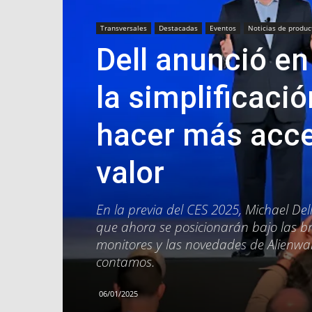
Transversales
Destacadas
Eventos
Noticias de produc
Dell anunció e
la simplificaci
hacer más acce
valor
En la previa del CES 2025, Michael De
que ahora se posicionarán bajo las br
monitores y las novedades de Alienwar
contamos.
06/01/2025