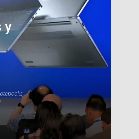
 y
notebooks,
n