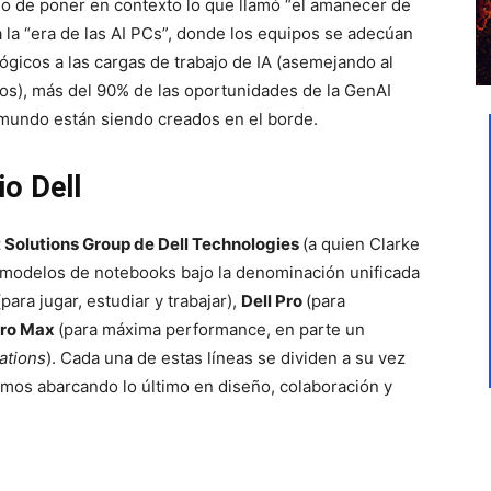
do de poner en contexto lo que llamó “el amanecer de
a la “era de las AI PCs”, donde los equipos se adecúan
ógicos a las cargas de trabajo de IA (asemejando al
tos), más del 90% de las oportunidades de la GenAI
l mundo están siendo creados en el borde.
io Dell
t Solutions Group de Dell Technologies
(a quien Clarke
s modelos de notebooks bajo la denominación unificada
(para jugar, estudiar y trabajar),
Dell Pro
(para
Pro Max
(para máxima performance, en parte un
ations
). Cada una de estas líneas se dividen a su vez
timos abarcando lo último en diseño, colaboración y