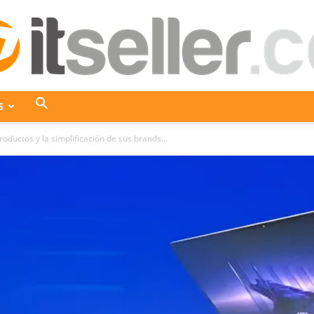
S
ITseller
oductos y la simplificación de sus brands...
Colombia