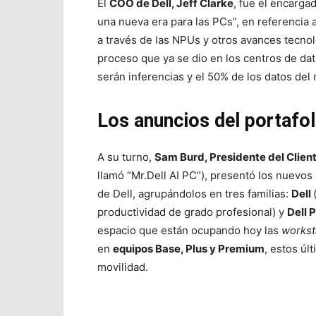
El
COO de Dell, Jeff Clarke
, fue el encarga
una nueva era para las PCs”, en referencia 
a través de las NPUs y otros avances tecnol
proceso que ya se dio en los centros de da
serán inferencias y el 50% de los datos de
Los anuncios del portafol
A su turno,
Sam Burd, Presidente del Clien
llamó “Mr.Dell AI PC”), presentó los nuevo
de Dell, agrupándolos en tres familias:
Dell
productividad de grado profesional) y
Dell 
espacio que están ocupando hoy las
workst
en
equipos Base, Plus y Premium
, estos úl
movilidad.