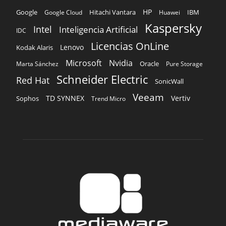
HP
Hitachi Vantara
IBM
Google
Google Cloud
Huawei
Kaspersky
Intel
Inteligencia Artificial
IDC
Licencias OnLine
Lenovo
Kodak Alaris
Microsoft
Nvidia
Oracle
Marta Sánchez
Pure Storage
Schneider Electric
Red Hat
SonicWall
Veeam
TD SYNNEX
Vertiv
Sophos
Trend Micro