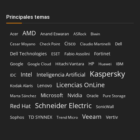
Principales temas
AMD
Acer
Anand Eswaran
ASRock
Biwin
Cisco
Dell
Cesar Moyano
Check Point
Claudio Martinelli
Dell Technologies
Fortinet
Fabio Assolini
ESET
HP
Hitachi Vantara
IBM
Google
Google Cloud
Huawei
Kaspersky
Intel
Inteligencia Artificial
IDC
Licencias OnLine
Lenovo
Kodak Alaris
Microsoft
Nvidia
Oracle
Marta Sánchez
Pure Storage
Schneider Electric
Red Hat
SonicWall
Veeam
TD SYNNEX
Vertiv
Sophos
Trend Micro