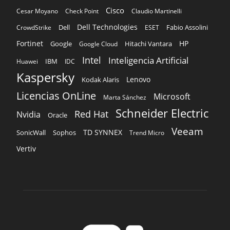
Cisco
Cesar Moyano
Check Point
Claudio Martinelli
Dell Technologies
Dell
Fabio Assolini
CrowdStrike
ESET
Fortinet
HP
Hitachi Vantara
Google
Google Cloud
Intel
Inteligencia Artificial
IBM
Huawei
IDC
Kaspersky
Lenovo
Kodak Alaris
Licencias OnLine
Microsoft
Marta Sánchez
Schneider Electric
Red Hat
Nvidia
Oracle
Veeam
TD SYNNEX
Sophos
SonicWall
Trend Micro
Vertiv