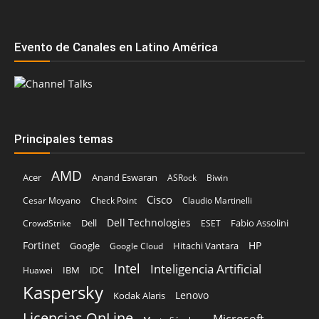
Evento de Canales en Latino América
Principales temas
AMD
Acer
Anand Eswaran
ASRock
Biwin
Cisco
Cesar Moyano
Check Point
Claudio Martinelli
Dell Technologies
Dell
Fabio Assolini
CrowdStrike
ESET
Fortinet
HP
Hitachi Vantara
Google
Google Cloud
Intel
Inteligencia Artificial
IBM
Huawei
IDC
Kaspersky
Lenovo
Kodak Alaris
Licencias OnLine
Microsoft