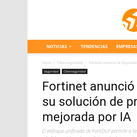
NOTICIAS
TENDENCIAS
EMPRESA
Inicio
Ciberseguridad
Fortinet anunció la disponib
Seguridad
Ciberseguridad
Fortinet anunció 
su solución de p
mejorada por IA
El enfoque unificado de FortiDLP permite a la