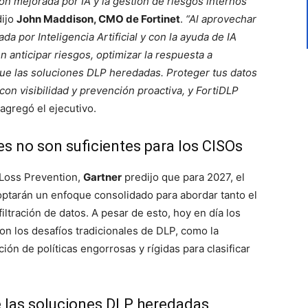
n mejorada por IA y la gestión de riesgos internos
ijo
John Maddison, CMO de Fortinet
.
“Al aprovechar
a por Inteligencia Artificial y con la ayuda de IA
 anticipar riesgos, optimizar la respuesta a
ue las soluciones DLP heredadas. Proteger tus datos
on visibilidad y prevención proactiva, y FortiDLP
 agregó el ejecutivo.
es no son suficientes para los CISOs
 Loss Prevention,
Gartner
predijo que para 2027, el
tarán un enfoque consolidado para abordar tanto el
ltración de datos. A pesar de esto, hoy en día los
n los desafíos tradicionales de DLP, como la
ión de políticas engorrosas y rígidas para clasificar
e las soluciones DLP heredadas