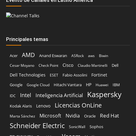
Evento de Canales en Latino América
Principales temas
AMD
Acer
Anand Eswaran
ASRock
aws
Biwin
Cisco
Dell
Cesar Moyano
Check Point
Claudio Martinelli
Dell Technologies
Fortinet
Fabio Assolini
ESET
HP
Hitachi Vantara
IBM
Google
Google Cloud
Huawei
Kaspersky
Intel
Inteligencia Artificial
IDC
Licencias OnLine
Lenovo
Kodak Alaris
Red Hat
Microsoft
Nvidia
Oracle
Marta Sánchez
Schneider Electric
Sophos
SonicWall