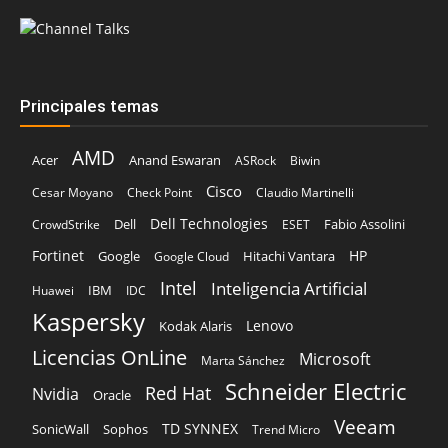
Principales temas
AMD
Acer
Anand Eswaran
ASRock
Biwin
Cisco
Cesar Moyano
Check Point
Claudio Martinelli
Dell Technologies
Dell
Fabio Assolini
CrowdStrike
ESET
Fortinet
HP
Hitachi Vantara
Google
Google Cloud
Intel
Inteligencia Artificial
IBM
Huawei
IDC
Kaspersky
Lenovo
Kodak Alaris
Licencias OnLine
Microsoft
Marta Sánchez
Schneider Electric
Red Hat
Nvidia
Oracle
Veeam
TD SYNNEX
Sophos
SonicWall
Trend Micro