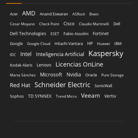
AMD
Acer
Anand Eswaran
ASRock
Biwin
Cisco
Dell
Cesar Moyano
Check Point
Claudio Martinelli
Dell Technologies
Fortinet
Fabio Assolini
ESET
HP
Hitachi Vantara
IBM
Google
Google Cloud
Huawei
Kaspersky
Intel
Inteligencia Artificial
IDC
Licencias OnLine
Lenovo
Kodak Alaris
Microsoft
Nvidia
Oracle
Marta Sánchez
Pure Storage
Schneider Electric
Red Hat
SonicWall
Veeam
TD SYNNEX
Vertiv
Sophos
Trend Micro