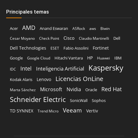
Principales temas
AMD
Acer
Anand Eswaran
ASRock
aws
Biwin
Cisco
Dell
Cesar Moyano
Check Point
Claudio Martinelli
Dell Technologies
Fortinet
Fabio Assolini
ESET
HP
Hitachi Vantara
IBM
Google
Google Cloud
Huawei
Kaspersky
Intel
Inteligencia Artificial
IDC
Licencias OnLine
Lenovo
Kodak Alaris
Red Hat
Microsoft
Nvidia
Oracle
Marta Sánchez
Schneider Electric
Sophos
SonicWall
Veeam
TD SYNNEX
Vertiv
Trend Micro