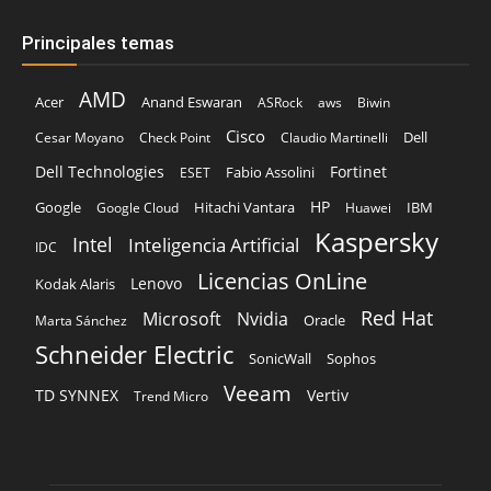
Principales temas
AMD
Acer
Anand Eswaran
ASRock
aws
Biwin
Cisco
Dell
Cesar Moyano
Check Point
Claudio Martinelli
Dell Technologies
Fortinet
Fabio Assolini
ESET
HP
Hitachi Vantara
IBM
Google
Google Cloud
Huawei
Kaspersky
Intel
Inteligencia Artificial
IDC
Licencias OnLine
Lenovo
Kodak Alaris
Red Hat
Microsoft
Nvidia
Oracle
Marta Sánchez
Schneider Electric
Sophos
SonicWall
Veeam
TD SYNNEX
Vertiv
Trend Micro