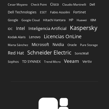
Cisco
Dell
Cesar Moyano
Check Point
Claudio Martinelli
Dell Technologies
Fortinet
Fabio Assolini
ESET
HP
Hitachi Vantara
IBM
Google
Google Cloud
Huawei
Kaspersky
Intel
Inteligencia Artificial
IDC
Licencias OnLine
Lenovo
Kodak Alaris
Microsoft
Nvidia
Oracle
Marta Sánchez
Pure Storage
Schneider Electric
Red Hat
SonicWall
Veeam
TD SYNNEX
Vertiv
Sophos
Trend Micro