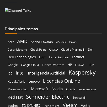
Principales temas
AMD
Acer
Anand Eswaran
ASRock
Biwin
Cisco
Dell
Cesar Moyano
Check Point
Claudio Martinelli
Dell Technologies
Fortinet
Fabio Assolini
ESET
HP
Hitachi Vantara
IBM
Google
Google Cloud
Huawei
Kaspersky
Intel
Inteligencia Artificial
IDC
Licencias OnLine
Lenovo
Kodak Alaris
Microsoft
Nvidia
Oracle
Marta Sánchez
Pure Storage
Schneider Electric
Red Hat
SonicWall
Veeam
TD SYNNEX
Vertiv
Sophos
Trend Micro