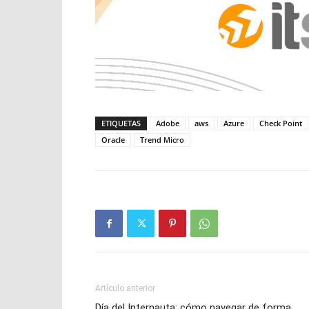
ETIQUETAS
Adobe
aws
Azure
Check Point
Oracle
Trend Micro
Artículo anterior
Día del Internauta: cómo navegar de forma