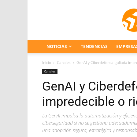
NOTICIAS
TENDENCIAS
EMPRESA
Inicio
Canales
GenAI y Ciberdefensa: ¿aliada impr
Canales
GenAI y Ciberdef
impredecible o r
La GenAI impulsa la automatización y eficien
ciberseguridad si no se gestiona adecuadament
una adopción segura, estratégica y responsab