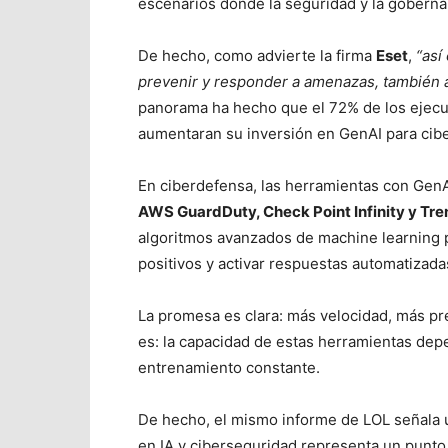
escenarios donde la seguridad y la goberna
De hecho, como advierte la firma
Eset
,
“así
prevenir y responder a amenazas, también a
panorama ha hecho que el 72% de los ejecu
aumentaran su inversión en GenAI para cibe
En ciberdefensa, las herramientas con Gen
AWS GuardDuty, Check Point Infinity y Tre
algoritmos avanzados de machine learning p
positivos y activar respuestas automatizada
La promesa es clara: más velocidad, más pr
es: la capacidad de estas herramientas de
entrenamiento constante.
De hecho, el mismo informe de LOL señala un
en IA y ciberseguridad representa un punto