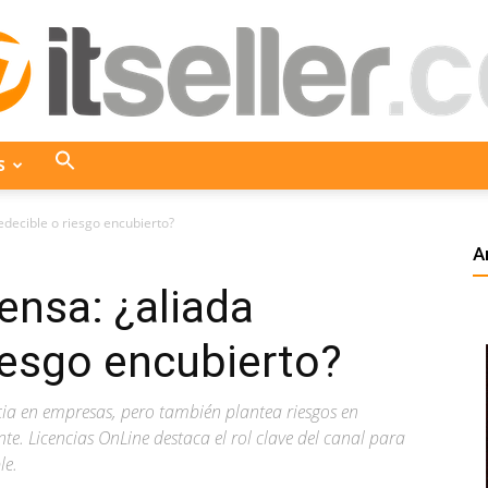
S
ITseller
edecible o riesgo encubierto?
A
ensa: ¿aliada
Colombia
iesgo encubierto?
cia en empresas, pero también plantea riesgos en
e. Licencias OnLine destaca el rol clave del canal para
le.