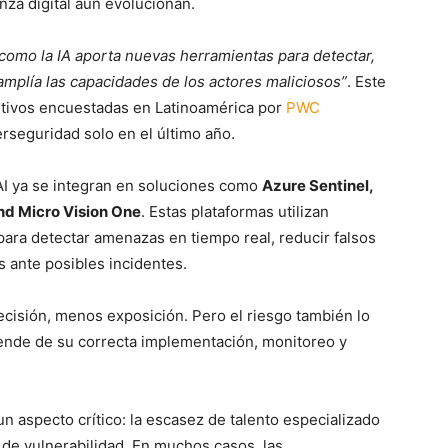
nza digital aún evolucionan.
 como la IA aporta nuevas herramientas para detectar,
mplía las capacidades de los actores maliciosos”
. Este
tivos encuestadas en Latinoamérica por
PWC
rseguridad solo en el último año.
AI ya se integran en soluciones como
Azure Sentinel,
nd Micro Vision One
. Estas plataformas utilizan
ara detectar amenazas en tiempo real, reducir falsos
s ante posibles incidentes.
ecisión, menos exposición. Pero el riesgo también lo
pende de su correcta implementación, monitoreo y
 aspecto crítico: la escasez de talento especializado
 de vulnerabilidad. En muchos casos, las