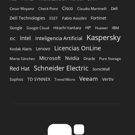
Cisco
Dell
Cesar Moyano
Check Point
Claudio Martinelli
Dell Technologies
Fortinet
Fabio Assolini
ESET
HP
Hitachi Vantara
IBM
Google
Google Cloud
Huawei
Kaspersky
Intel
Inteligencia Artificial
IDC
Licencias OnLine
Lenovo
Kodak Alaris
Microsoft
Nvidia
Oracle
Marta Sánchez
Pure Storage
Schneider Electric
Red Hat
SonicWall
Veeam
TD SYNNEX
Vertiv
Sophos
Trend Micro