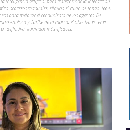
a inteligencia artificial para transformar la interacción
tiza procesos manuales, elimina el ruido de fondo, lee el
iosos para mejorar el rendimiento de los agentes. De
tro América y Caribe de la marca, el objetivo es tener
 en definitiva, llamadas más eficaces.