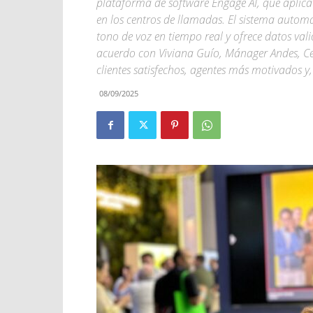
plataforma de software Engage AI, que aplica l
en los centros de llamadas. El sistema automa
tono de voz en tiempo real y ofrece datos val
acuerdo con Viviana Guío, Mánager Andes, Cen
clientes satisfechos, agentes más motivados y,
08/09/2025