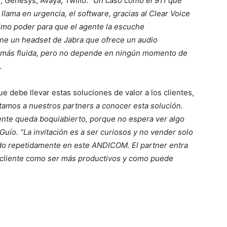
, Genesys, Avaya, Twilio.
“Un caso como el 911 que
llama en urgencia, el software, gracias al Clear Voice
imo poder para que el agente la escuche
ene un headset de Jabra que ofrece un audio
 más fluida, pero no depende en ningún momento de
.
ue debe llevar estas soluciones de valor a los clientes,
tamos a nuestros partners a conocer esta solución.
nte queda boquiabierto, porque no espera ver algo
ío. “La invitación es a ser curiosos y no vender solo
ado repetidamente en este ANDICOM. El partner entra
al cliente como ser más productivos y como puede