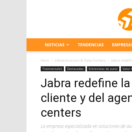
NOTICIAS
TENDENCIAS
EMPRESA
Inicio
Infraestructura & Data Centers
Jabra redefin
Transversales
Destacadas
Entrevistas de autor
Valor 
Jabra redefine la
cliente y del age
centers
La empresa especializada en soluciones de au