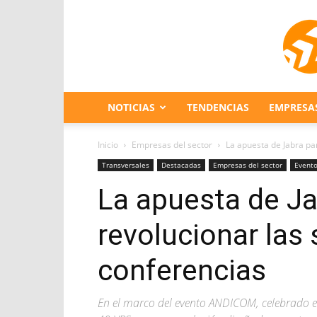
NOTICIAS
TENDENCIAS
EMPRESA
Inicio
Empresas del sector
La apuesta de Jabra pa
Transversales
Destacadas
Empresas del sector
Event
La apuesta de Ja
revolucionar las 
conferencias
En el marco del evento ANDICOM, celebrado 