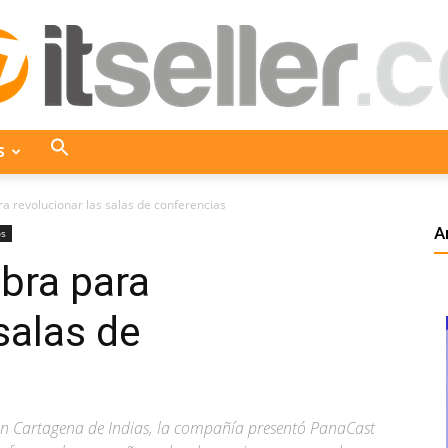
S
ITseller
ra revolucionar las salas de conferencias
A
os
bra para
Colombia
salas de
en Cartagena de Indias, la compañía presentó PanaCast