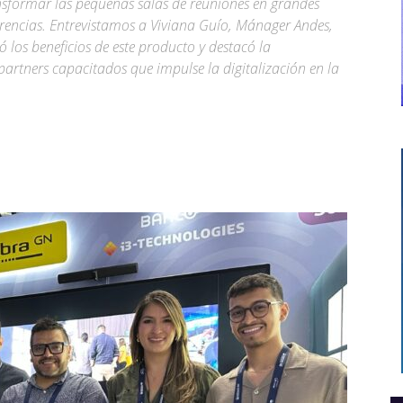
nsformar las pequeñas salas de reuniones en grandes
rencias. Entrevistamos a Viviana Guío, Mánager Andes,
 los beneficios de este producto y destacó la
artners capacitados que impulse la digitalización en la