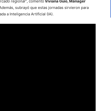
rcado regional”
, comentó
Viviana Guío, Mánager
Además, subrayó que estas jornadas sirvieron para
a a Inteligencia Artificial (IA).