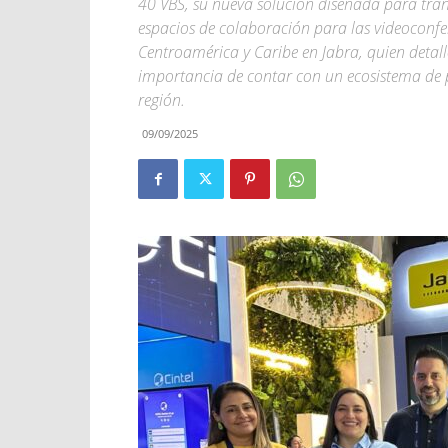
40 VBS, su nueva solución diseñada para tra
espacios de colaboración para las videoconfe
Centroamérica y Caribe en Jabra, quien detalló
importancia de contar con un ecosistema de p
región.
09/09/2025