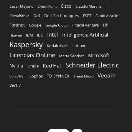
Cisco
Cesar Moyano
Check Point
Claudio Martinelli
Dell Technologies
Dell
Fabio Assolini
CrowdStrike
ESET
Fortinet
HP
Hitachi Vantara
Google
Google Cloud
Intel
Inteligencia Artificial
IBM
Huawei
IDC
Kaspersky
Lenovo
Kodak Alaris
Licencias OnLine
Microsoft
Marta Sánchez
Schneider Electric
Red Hat
Nvidia
Oracle
Veeam
TD SYNNEX
Sophos
SonicWall
Trend Micro
Vertiv