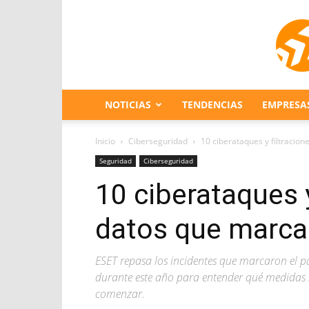
NOTICIAS
TENDENCIAS
EMPRESA
Inicio
Ciberseguridad
10 ciberataques y filtracio
Seguridad
Ciberseguridad
10 ciberataques y
datos que marca
ESET repasa los incidentes que marcaron el p
durante este año para entender qué medidas
comenzar.