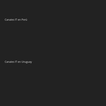
Sector IT Corporativo en Latinoamérica
Sector Retail Latam
Evento de Canales en Latino América
Principales temas