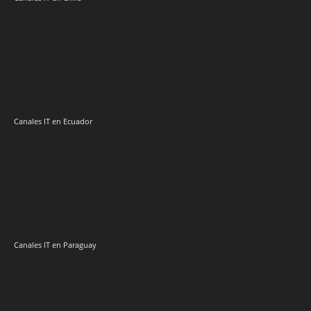
Canales IT en Ecuador
Canales IT en Paraguay
Canales IT en Perú
Canales IT en Uruguay
Canal IT México
IT Channel Caribbean
Canal IT Centroamérica