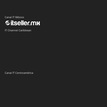
AMD
Acer
Anand Eswaran
ASRock
Biwin
Cisco
Dell
Cesar Moyano
Check Point
Claudio Martinelli
Dell Technologies
Fortinet
Fabio Assolini
ESET
HP
Hitachi Vantara
IBM
Google
Google Cloud
Huawei
Kaspersky
Intel
Inteligencia Artificial
IDC
Licencias OnLine
Lenovo
Kodak Alaris
Microsoft
Nvidia
Oracle
Marta Sánchez
Pure Storage
Schneider Electric
Red Hat
SonicWall
Veeam
TD SYNNEX
Vertiv
Sophos
Trend Micro