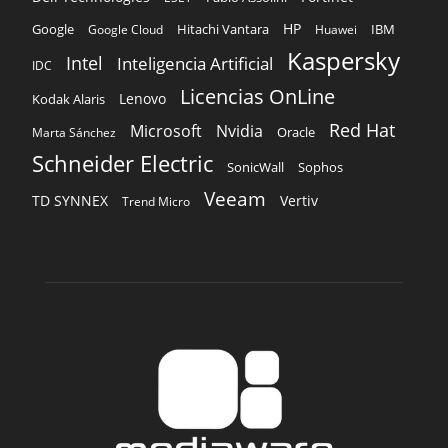
HP
Hitachi Vantara
IBM
Google
Google Cloud
Huawei
Kaspersky
Intel
Inteligencia Artificial
IDC
Licencias OnLine
Lenovo
Kodak Alaris
Red Hat
Microsoft
Nvidia
Oracle
Marta Sánchez
Schneider Electric
Sophos
SonicWall
Veeam
TD SYNNEX
Vertiv
Trend Micro