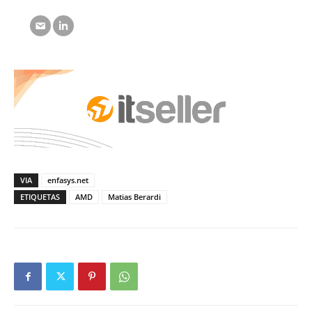
VIA
enfasys.net
ETIQUETAS
AMD
Matias Berardi