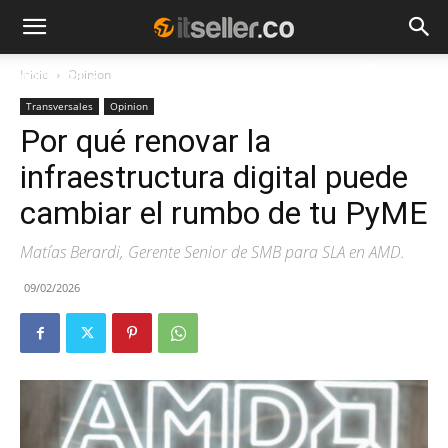
Inicio
Opinion
NOTICIAS
TENDENCIAS
EMPRESAS
Transversales
Opinion
Por qué renovar la
infraestructura digital puede
cambiar el rumbo de tu PyME
Matías Berardi, Gerente Senior de SMB para SLA en AMD.
09/02/2026