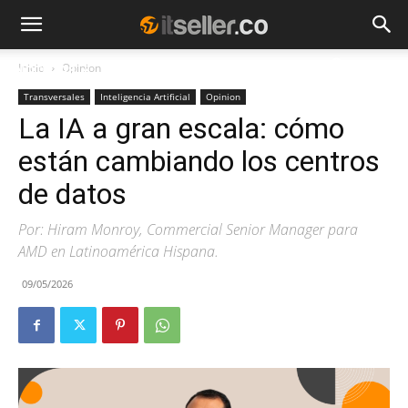
Inicio
Opinion
NOTICIAS
TENDENCIAS
EMPRESAS
Transversales
Inteligencia Artificial
Opinion
La IA a gran escala: cómo
están cambiando los centros
de datos
Por: Hiram Monroy, Commercial Senior Manager para
AMD en Latinoamérica Hispana.
09/05/2026