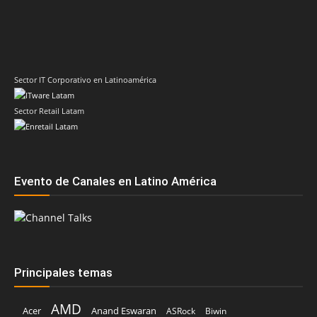
Sector Retail Latam
Evento de Canales en Latino América
Principales temas
AMD
Acer
Anand Eswaran
ASRock
Biwin
Cisco
Dell
Cesar Moyano
Check Point
Claudio Martinelli
Dell Technologies
Fortinet
Fabio Assolini
ESET
HP
Hitachi Vantara
IBM
Google
Google Cloud
Huawei
Kaspersky
Intel
Inteligencia Artificial